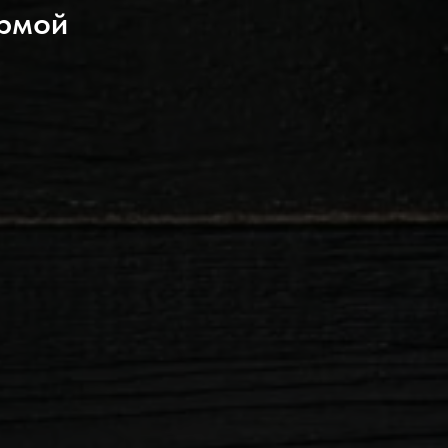
урмой