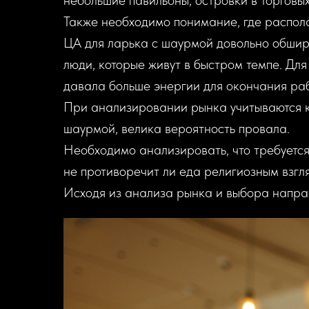
небольшие павильоны, островки в торговых
Также необходимо понимание, где распола
ЦА для ларька с шаурмой довольно обширна
люди, которые живут в быстром темпе. Для
давала больше энергии для окончания раб
При анализировании рынка учитываются ко
шаурмой, велика вероятность провала.
Необходимо анализировать, что требуется
не противоречит ли еда религиозным взгл
Исходя из анализа рынка и выбора направ