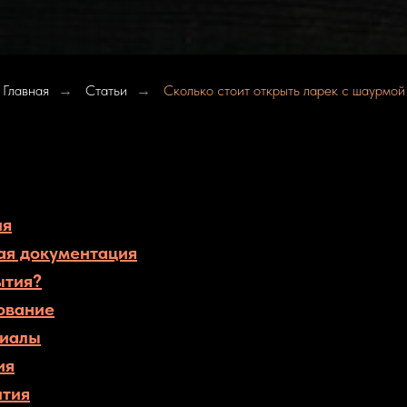
Главная
Статьи
Сколько стоит открыть ларек с шаурмой
→
→
ия
ая документация
ытия?
ование
риалы
ия
ития