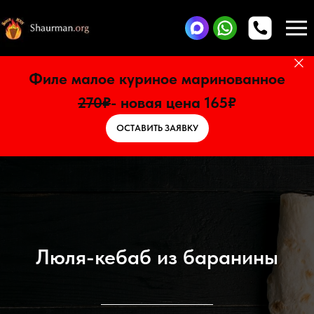
Филе малое куриное маринованное
270₽
- новая цена 165₽
ОСТАВИТЬ ЗАЯВКУ
Люля-кебаб из баранины