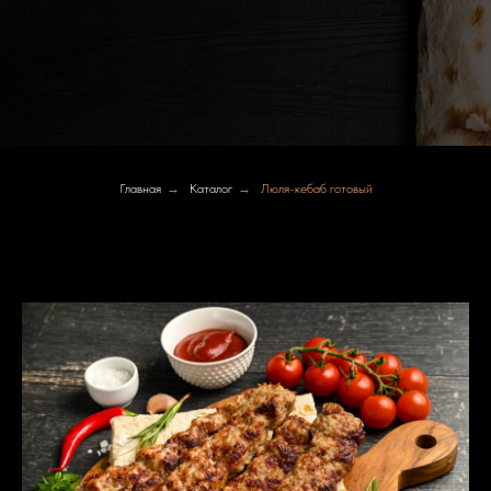
Главная
→
Каталог
→
Люля-кебаб готовый